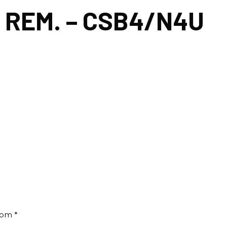
. REM. – CSB4/N4U
 com
*