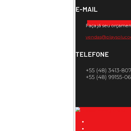
E-MAIL
Faça já seu orçamen
vendas@playsoluco
TELEFONE
+55 (48) 3413-80
+55 (48) 99155-0