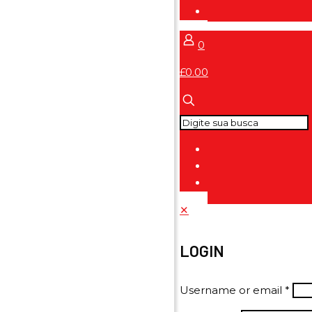
0
£0.00
✕
LOGIN
Username or email
*