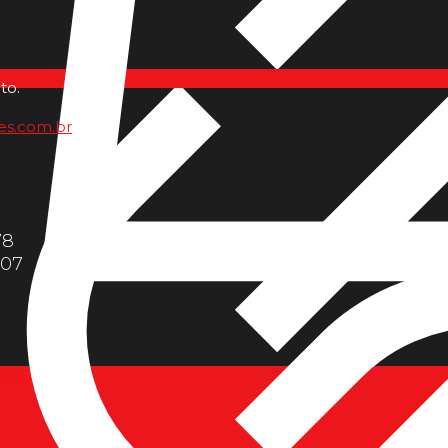
to.
es.com.br
78
607