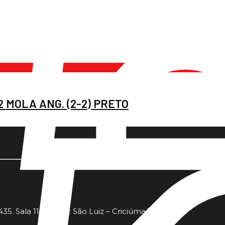
2 MOLA ANG. (2-2) PRETO
35. Sala 11 - Bairro: São Luiz – Criciúma/SC