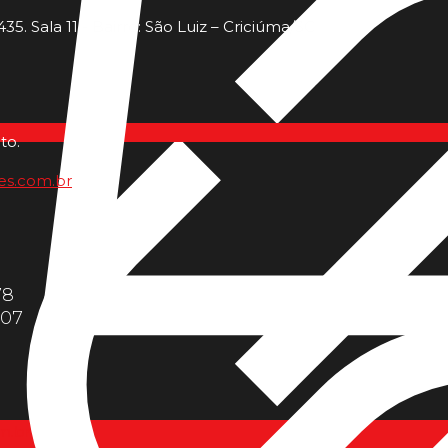
35. Sala 11 - Bairro: São Luiz – Criciúma/SC
to.
es.com.br
78
607