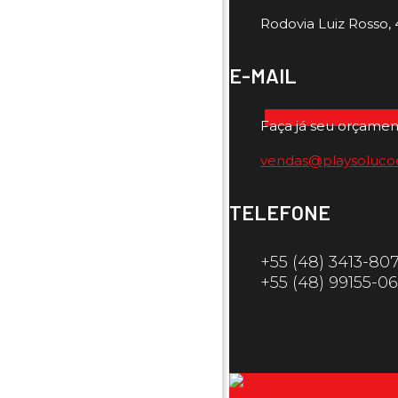
Rodovia Luiz Rosso, 4
E-MAIL
Faça já seu orçamen
vendas@playsoluco
TELEFONE
+55 (48) 3413-80
+55 (48) 99155-0