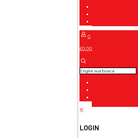
0
£0.00
✕
LOGIN