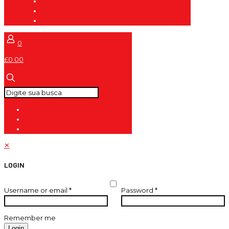
0
£0.00
✕
LOGIN
Username or email
*
Password
*
Remember me
Login