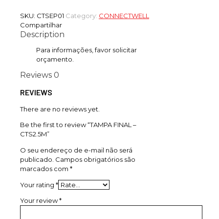
SKU:
CTSEP01
Category:
CONNECTWELL
Compartilhar
Description
Para informações, favor solicitar
orçamento.
Reviews
0
REVIEWS
There are no reviews yet.
Be the first to review “TAMPA FINAL –
CTS2.5M”
O seu endereço de e-mail não será
publicado.
Campos obrigatórios são
marcados com
*
Your rating
*
Your review
*