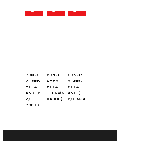
CONEC.
CONEC.
CONEC.
2.5MM2
4MM2
2.5MM2
MOLA
MOLA
MOLA
ANG. (2-
TERRA(4
ANG. (1-
2)
CABOS)
2) CINZA
PRETO