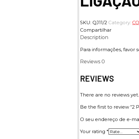
LIGAÇÃO
SKU:
QJ11/2
Category:
C
Compartilhar
Description
Para informações, favor s
Reviews
0
REVIEWS
There are no reviews yet.
Be the first to review
O seu endereço de e-mai
Your rating
*