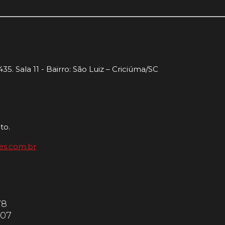
35. Sala 11 - Bairro: São Luiz – Criciúma/SC
to.
es.com.br
78
607