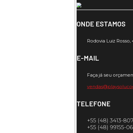
ONDE ESTAMOS
Rodovia Luiz Rosso, 4
E-MAIL
Faça já seu orçamen
vendas@playsoluco
TELEFONE
+55 (48) 3413-80
+55 (48) 99155-0