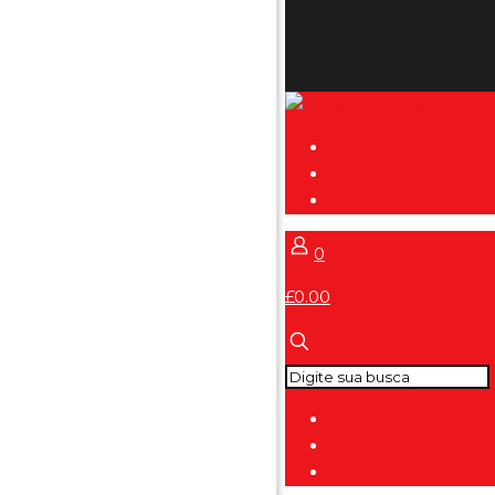
0
£0.00