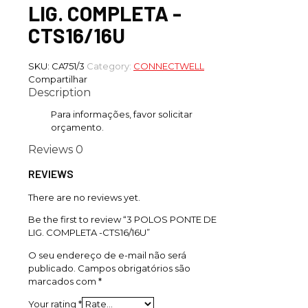
LIG. COMPLETA -
CTS16/16U
SKU:
CA751/3
Category:
CONNECTWELL
Compartilhar
Description
Para informações, favor solicitar
orçamento.
Reviews
0
REVIEWS
There are no reviews yet.
Be the first to review “3 POLOS PONTE DE
LIG. COMPLETA -CTS16/16U”
O seu endereço de e-mail não será
publicado.
Campos obrigatórios são
marcados com
*
Your rating
*