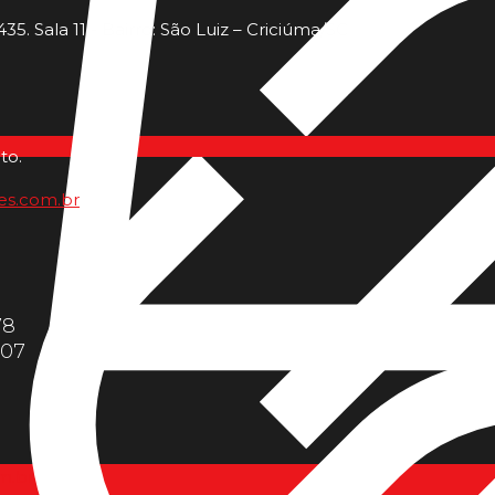
35. Sala 11 - Bairro: São Luiz – Criciúma/SC
to.
es.com.br
78
607