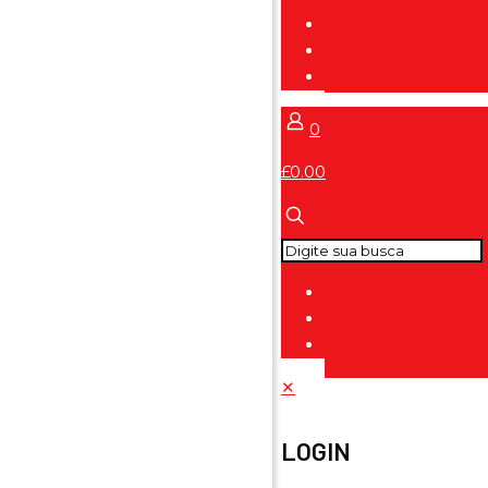
0
£0.00
✕
LOGIN