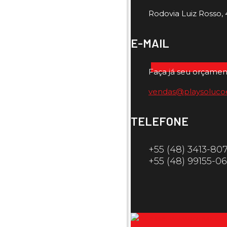
Rodovia Luiz Rosso, 4
E-MAIL
Faça já seu orçamen
vendas@playsoluco
TELEFONE
+55 (48) 3413-80
+55 (48) 99155-0