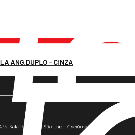
LA ANG.DUPLO – CINZA
35. Sala 11 - Bairro: São Luiz – Criciúma/SC