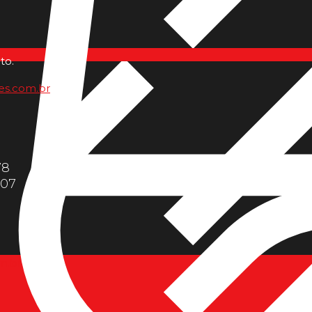
to.
es.com.br
78
607