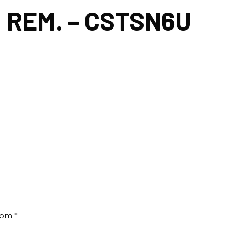
. REM. – CSTSN6U
 com
*