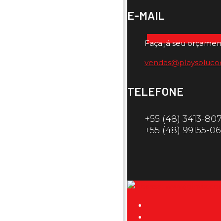
E-MAIL
Faça já seu orçamen
vendas@playsoluco
TELEFONE
+55 (48) 3413-80
+55 (48) 99155-0