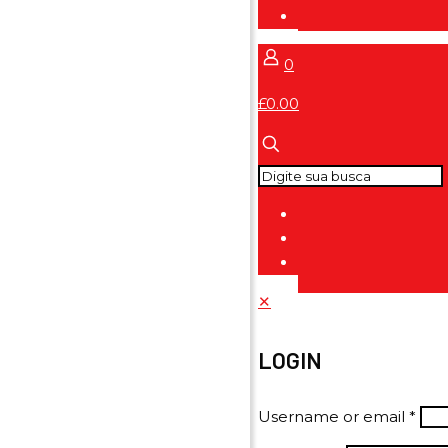
0
£0.00
✕
LOGIN
Username or email
*