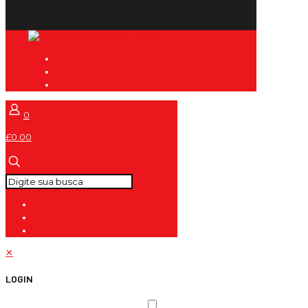
0
£0.00
✕
LOGIN