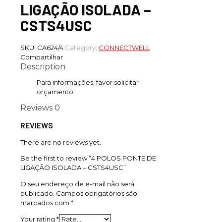
LIGAÇÃO ISOLADA –
CSTS4USC
SKU:
CA624/4
Category:
CONNECTWELL
Compartilhar
Description
Para informações, favor solicitar
orçamento.
Reviews
0
REVIEWS
There are no reviews yet.
Be the first to review “4 POLOS PONTE DE
LIGAÇÃO ISOLADA – CSTS4USC”
O seu endereço de e-mail não será
publicado.
Campos obrigatórios são
marcados com
*
Your rating
*