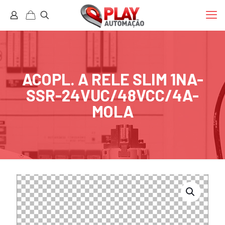
ACOPL. A RELE SLIM 1NA-
SSR-24VUC/48VCC/4A-
MOLA