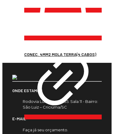
CONEC. 4MM2 MOLA TERRA(4 CABOS)
ONDE ESTAMOS
Rodovia Luiz Rosso, 435. Sala 11 - Bairro:
São Luiz – Criciúma/SC
E-MAIL
Faça já seu orçamento.