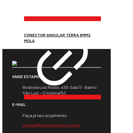
CONECTOR ANGULAR TERRA 6MM2
MOLA
ONDE ESTAMOS
Rodovia Luiz Rosso, 435. Sala 11 - Bairro:
São Luiz – Criciúma/SC
E-MAIL
Faça já seu orçamento.
vendas@playsolucoes.com.br