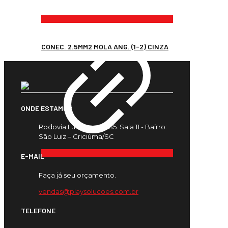
CONEC. 2.5MM2 MOLA ANG. (1-2) CINZA
ONDE ESTAMOS
Rodovia Luiz Rosso, 435. Sala 11 - Bairro:
São Luiz – Criciúma/SC
E-MAIL
Faça já seu orçamento.
vendas@playsolucoes.com.br
TELEFONE