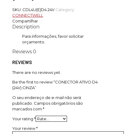
SKU:
CDL4U(E)D4 24V
Category:
CONNECTWELL
Compartilhar
Description
Para informações, favor solicitar
orçamento.
Reviews
0
REVIEWS
There are no reviews yet.
Be the first to review “CONECTOR ATIVO D4
(24V) CINZA”
O seu endereço de e-mail não será
publicado.
Campos obrigatórios são
marcados com
*
Your rating
*
Your review
*