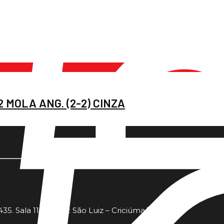
 MOLA ANG. (2-2) CINZA
35. Sala 11 - Bairro: São Luiz – Criciúma/SC