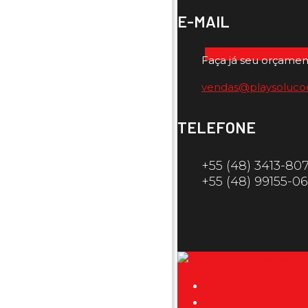
E-MAIL
Faça já seu orçamen
vendas@playsoluco
TELEFONE
+55 (48) 3413-80
+55 (48) 99155-0