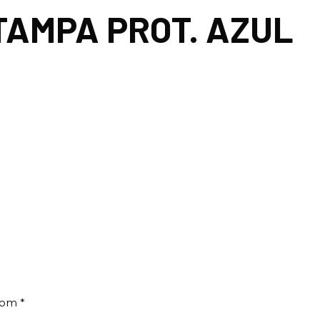
TAMPA PROT. AZUL
 com
*