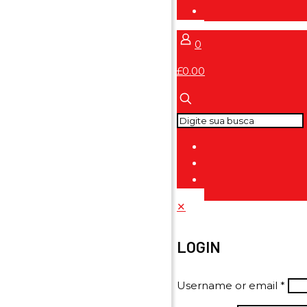
0
£0.00
✕
LOGIN
Username or email
*