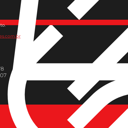
to.
es.com.br
78
607