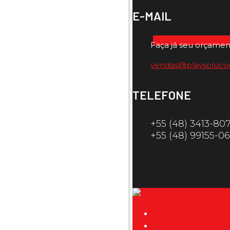
E-MAIL
Faça já seu orçamen
vendas@playsoluco
TELEFONE
+55 (48) 3413-80
+55 (48) 99155-0