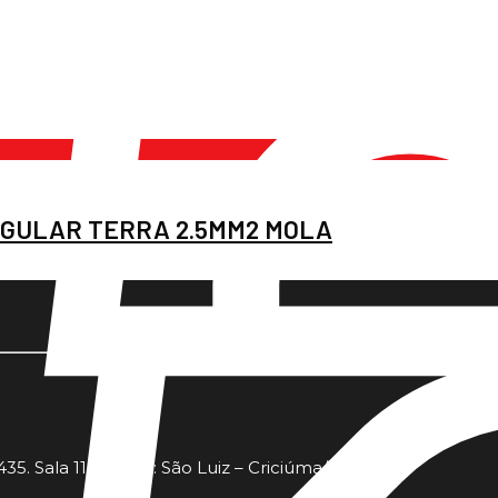
GULAR TERRA 2.5MM2 MOLA
35. Sala 11 - Bairro: São Luiz – Criciúma/SC