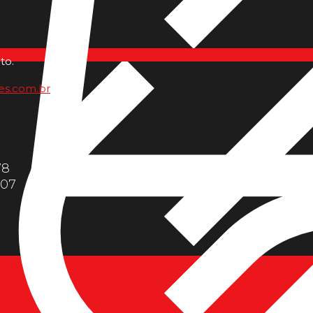
to.
es.com.br
78
607