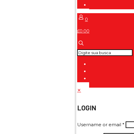
0
£0.00
✕
LOGIN
Username or email
*