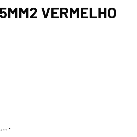
35MM2 VERMELHO
 com
*