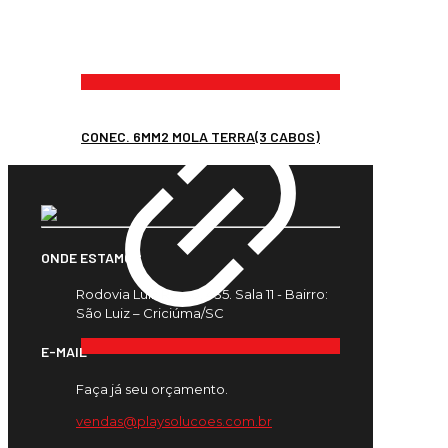
CONEC. 6MM2 MOLA TERRA(3 CABOS)
ONDE ESTAMOS
Rodovia Luiz Rosso, 435. Sala 11 - Bairro:
São Luiz – Criciúma/SC
E-MAIL
Faça já seu orçamento.
vendas@playsolucoes.com.br