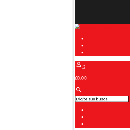
0
£0.00