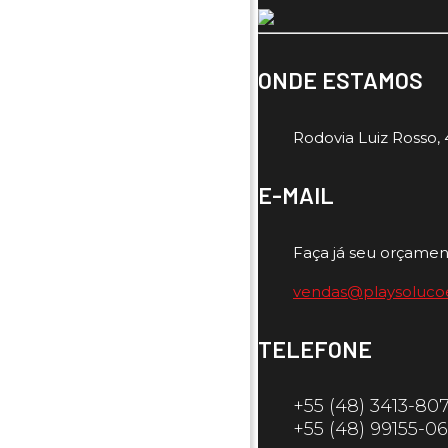
ONDE ESTAMOS
Rodovia Luiz Rosso, 4
E-MAIL
Faça já seu orçamen
vendas@playsoluco
TELEFONE
+55 (48) 3413-80
+55 (48) 99155-0