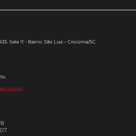
35. Sala 11 - Bairro: São Luiz – Criciúma/SC
to.
es.com.br
78
607