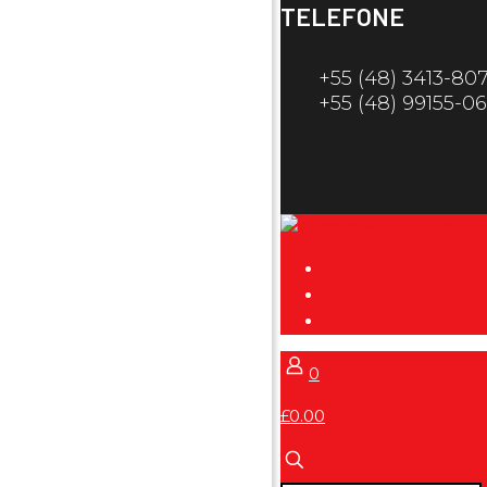
TELEFONE
+55 (48) 3413-80
+55 (48) 99155-0
0
£0.00