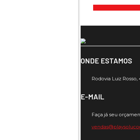
ONDE ESTAMOS
Rodovia Luiz Rosso, 4
E-MAIL
Faça já seu orçamen
vendas@playsoluco