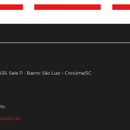
35. Sala 11 - Bairro: São Luiz – Criciúma/SC
to.
es.com.br