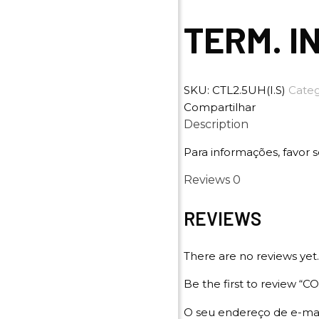
TERM. I
SKU:
CTL2.5UH(I.S)
Categ
Compartilhar
Description
Para informações, favor s
Reviews
0
REVIEWS
There are no reviews yet.
Be the first to review
O seu endereço de e-mai