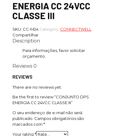
ENERGIA CC 24VCC
CLASSE III
SKU:
CC-M24
Category:
CONNECTWELL
Compartilhar
Description
Para informações, favor solicitar
orçamento.
Reviews
0
REVIEWS
There are no reviews yet.
Be the first to review “CONJUNTO DPS
ENERGIA CC 24VCC CLASSE III”
O seu endereço de e-mail não será
publicado.
Campos obrigatórios são
marcados com
*
Your rating
*