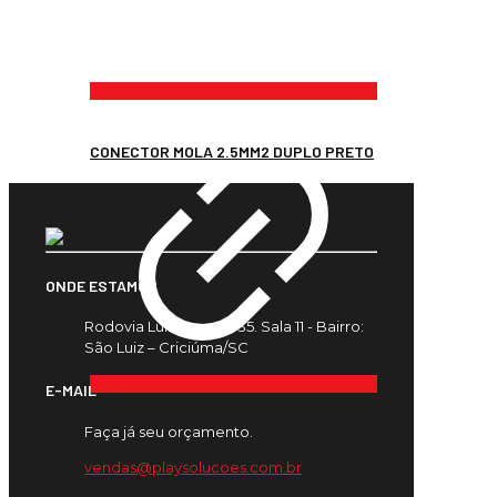
CONECTOR MOLA 2.5MM2 DUPLO PRETO
ONDE ESTAMOS
Rodovia Luiz Rosso, 435. Sala 11 - Bairro:
São Luiz – Criciúma/SC
E-MAIL
Faça já seu orçamento.
vendas@playsolucoes.com.br