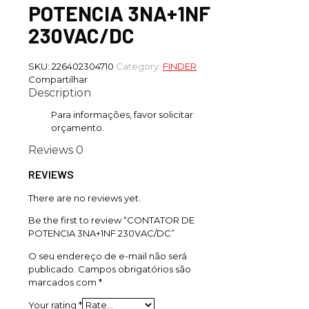
POTENCIA 3NA+1NF
230VAC/DC
SKU:
226402304710
Category:
FINDER
Compartilhar
Description
Para informações, favor solicitar
orçamento.
Reviews
0
REVIEWS
There are no reviews yet.
Be the first to review “CONTATOR DE
POTENCIA 3NA+1NF 230VAC/DC”
O seu endereço de e-mail não será
publicado.
Campos obrigatórios são
marcados com
*
Your rating
*