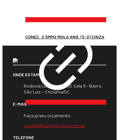
CONEC. 2.5MM2 MOLA ANG. (2-2) CINZA
ONDE ESTAMOS
Rodovia Luiz Rosso, 435. Sala 11 - Bairro:
São Luiz – Criciúma/SC
E-MAIL
Faça já seu orçamento.
vendas@playsolucoes.com.br
TELEFONE