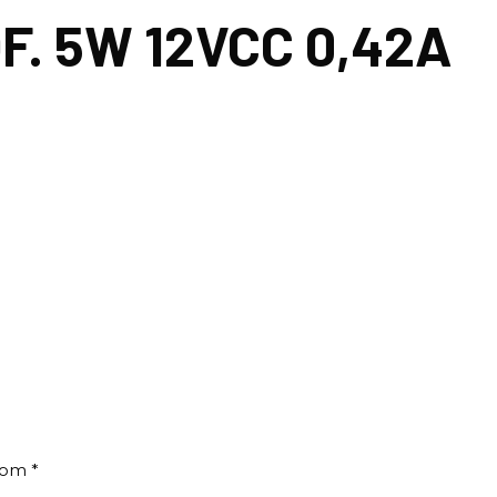
F. 5W 12VCC 0,42A
 com
*