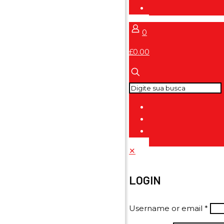
0
£0.00
✕
LOGIN
Username or email
*