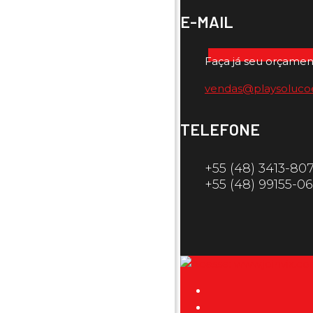
E-MAIL
Faça já seu orçamen
vendas@playsoluco
TELEFONE
+55 (48) 3413-80
+55 (48) 99155-0