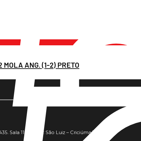
 MOLA ANG. (1-2) PRETO
35. Sala 11 - Bairro: São Luiz – Criciúma/SC