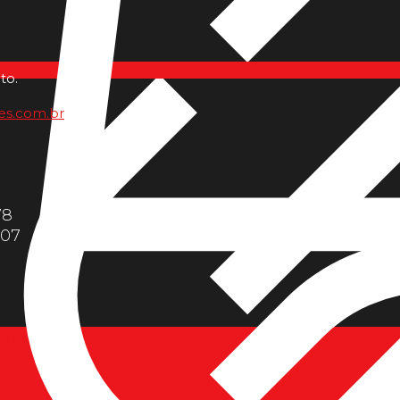
to.
es.com.br
78
607