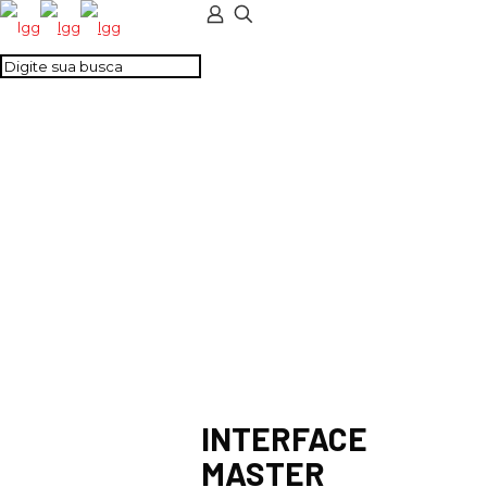
INTERFACE MASTER
BASIC SSR 1NA IN
125VDC OUT 24VDC
INTERFACE
MASTER