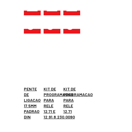
PENTE
KIT DE
KIT DE
DE
PROGRAMACAO
PROGRAMACAO
LIGACAO
PARA
PARA
17.5MM
RELE
RELE
PADRAO
12.71 E
12.71
DIN
12.91.8.230.0090