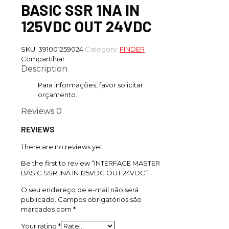
BASIC SSR 1NA IN
125VDC OUT 24VDC
SKU:
391001259024
Category:
FINDER
Compartilhar
Description
Para informações, favor solicitar
orçamento.
Reviews
0
REVIEWS
There are no reviews yet.
Be the first to review “INTERFACE MASTER
BASIC SSR 1NA IN 125VDC OUT 24VDC”
O seu endereço de e-mail não será
publicado.
Campos obrigatórios são
marcados com
*
Your rating
*