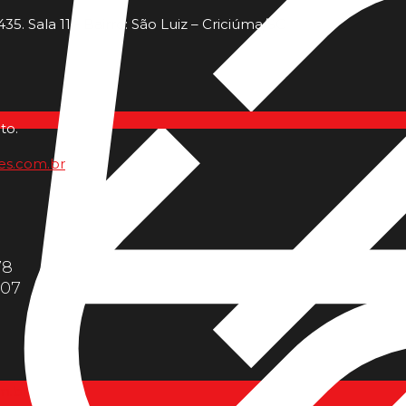
35. Sala 11 - Bairro: São Luiz – Criciúma/SC
to.
es.com.br
78
607