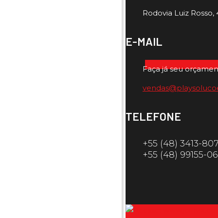
Rodovia Luiz Rosso, 4
E-MAIL
Faça já seu orçamen
vendas@playsoluco
TELEFONE
+55 (48) 3413-80
+55 (48) 99155-0