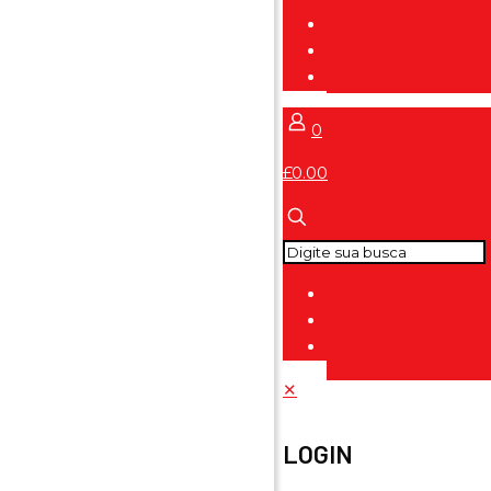
0
£0.00
✕
LOGIN