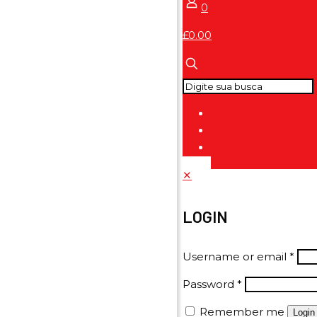
0
£0.00
✕
LOGIN
Username or email
*
Password
*
Remember me
Login