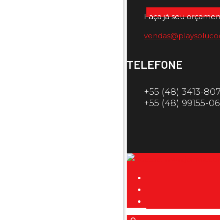
Faça já seu orçamen
vendas@playsoluco
TELEFONE
+55 (48) 3413-80
+55 (48) 99155-0