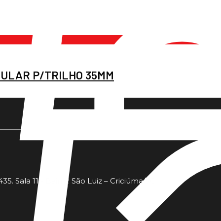
ULAR P/TRILHO 35MM
35. Sala 11 - Bairro: São Luiz – Criciúma/SC