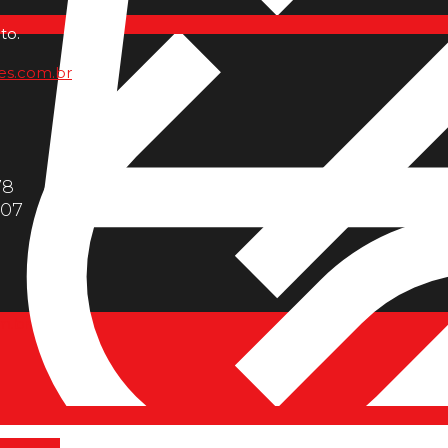
to.
es.com.br
78
607