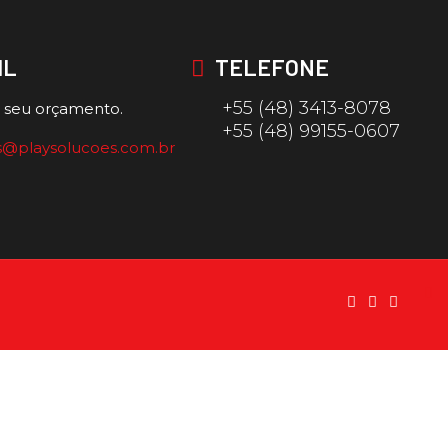
IL
TELEFONE
+55 (48) 3413-8078
á seu orçamento.
+55 (48) 99155-0607
s@playsolucoes.com.br