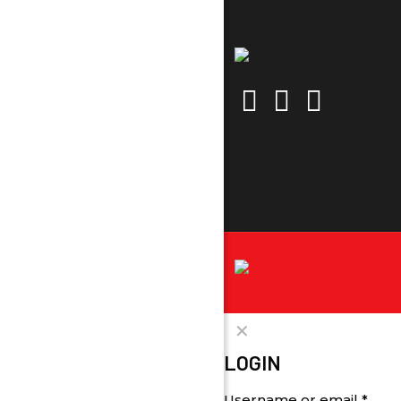
✕
LOGIN
Username or email
*