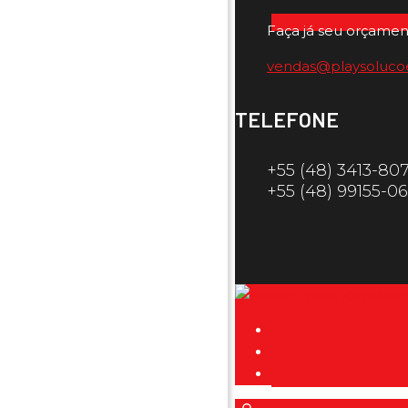
Faça já seu orçamen
vendas@playsoluco
TELEFONE
+55 (48) 3413-80
+55 (48) 99155-0