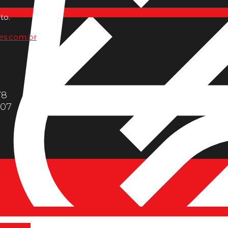
to.
es.com.br
78
607