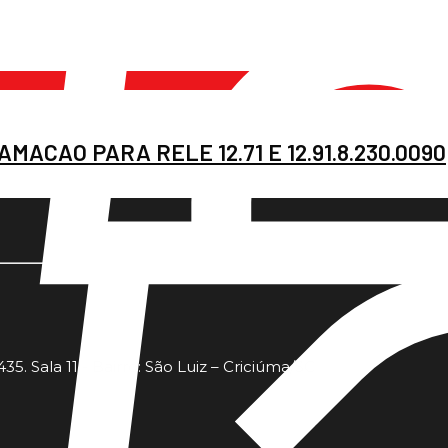
MACAO PARA RELE 12.71 E 12.91.8.230.0090
35. Sala 11 - Bairro: São Luiz – Criciúma/SC