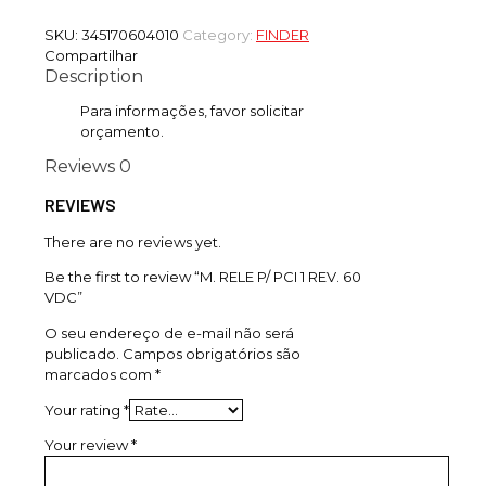
SKU:
345170604010
Category:
FINDER
Compartilhar
Description
Para informações, favor solicitar
orçamento.
Reviews
0
REVIEWS
There are no reviews yet.
Be the first to review “M. RELE P/ PCI 1 REV. 60
VDC”
O seu endereço de e-mail não será
publicado.
Campos obrigatórios são
marcados com
*
Your rating
*
Your review
*