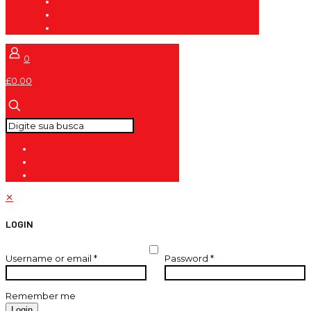
0
£0.00
✕
LOGIN
Username or email
*
Password
*
Remember me
Login