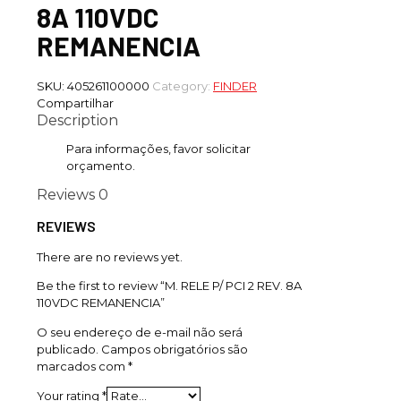
8A 110VDC
REMANENCIA
SKU:
405261100000
Category:
FINDER
Compartilhar
Description
Para informações, favor solicitar
orçamento.
Reviews
0
REVIEWS
There are no reviews yet.
Be the first to review “M. RELE P/ PCI 2 REV. 8A
110VDC REMANENCIA”
O seu endereço de e-mail não será
publicado.
Campos obrigatórios são
marcados com
*
Your rating
*