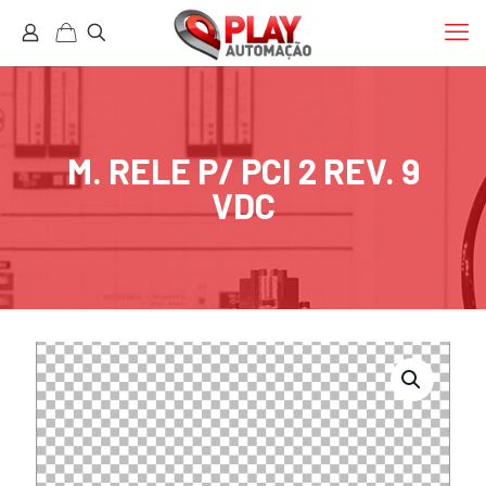
M. RELE P/ PCI 2 REV. 9
VDC