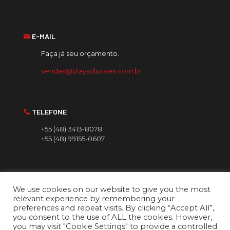
E-MAIL
Faça já seu orçamento.
vendas@playsolucoes.com.br
TELEFONE
+55 (48) 3413-8078
+55 (48) 99155-0607
We use cookies on our website to give you the most
relevant experience by remembering your
preferences and repeat visits. By clicking “Accept All”,
you consent to the use of ALL the cookies. However,
you may visit "Cookie Settings" to provide a controlled