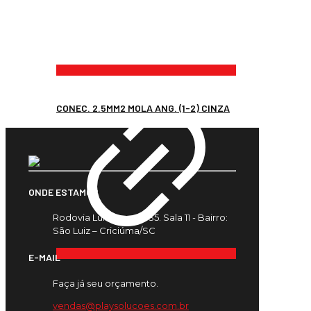
CONEC. 2.5MM2 MOLA ANG. (1-2) CINZA
ONDE ESTAMOS
Rodovia Luiz Rosso, 435. Sala 11 - Bairro:
São Luiz – Criciúma/SC
E-MAIL
Faça já seu orçamento.
vendas@playsolucoes.com.br