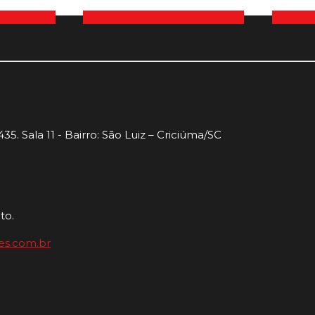
35. Sala 11 - Bairro: São Luiz – Criciúma/SC
to.
es.com.br