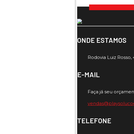
ONDE ESTAMOS
Rodovia Luiz Rosso, 4
E-MAIL
Faça já seu orçamen
vendas@playsoluco
TELEFONE