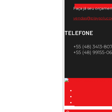
Faça já seu orçamen
vendas@playsoluco
TELEFONE
+55 (48) 3413-80
+55 (48) 99155-0