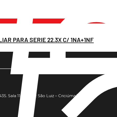
IAR PARA SERIE 22.3X C/ 1NA+1NF
35. Sala 11 - Bairro: São Luiz – Criciúma/SC