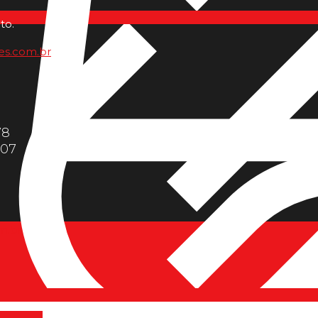
to.
es.com.br
78
607