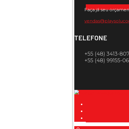
Faça já seu orçamen
vendas@playsoluco
TELEFONE
+55 (48) 3413-80
+55 (48) 99155-0