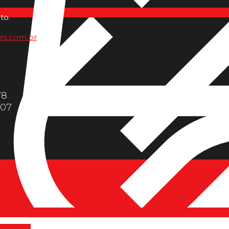
to.
es.com.br
78
607