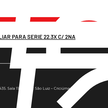
IAR PARA SERIE 22.3X C/ 2NA
35. Sala 11 - Bairro: São Luiz – Criciúma/SC