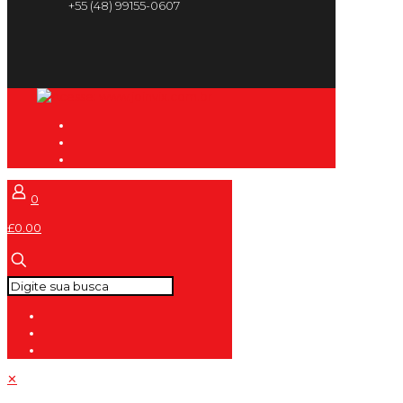
+55 (48) 99155-0607
0
£0.00
✕