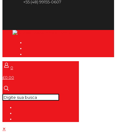
+55 (48) 99155-0607
0
£0.00
✕