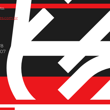
to.
es.com.br
78
607