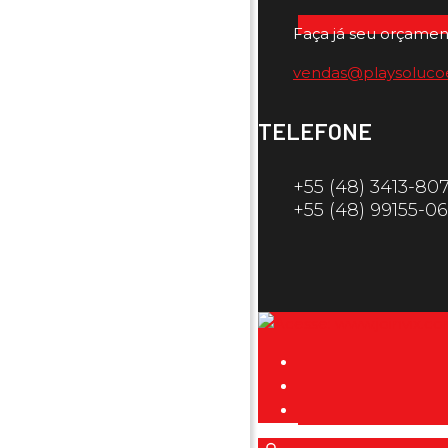
Faça já seu orçamen
vendas@playsoluco
TELEFONE
+55 (48) 3413-80
+55 (48) 99155-0