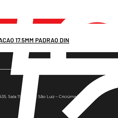
ACAO 17.5MM PADRAO DIN
35. Sala 11 - Bairro: São Luiz – Criciúma/SC