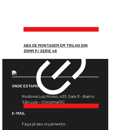
ABA DE MONTAGEM EM TRILHO DIN
35MM P/ SERIE 46
ONDE ESTAMOS
Rodovia Luiz Rosso, 435. Sala 11 - Bairro:
São Luiz – Criciúma/SC
E-MAIL
Faça já seu orçamento.