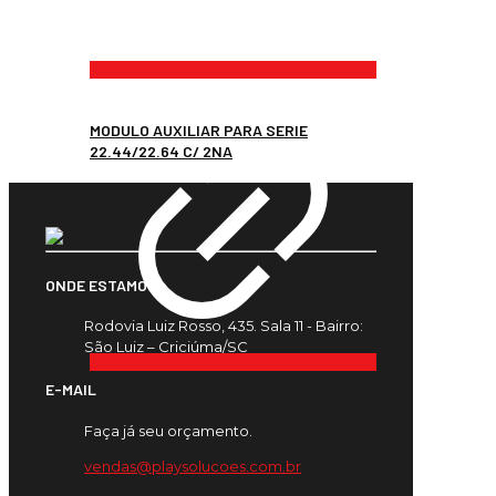
MODULO AUXILIAR PARA SERIE
22.44/22.64 C/ 2NA
ONDE ESTAMOS
Rodovia Luiz Rosso, 435. Sala 11 - Bairro:
São Luiz – Criciúma/SC
E-MAIL
Faça já seu orçamento.
vendas@playsolucoes.com.br