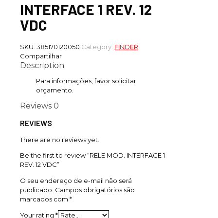
INTERFACE 1 REV. 12
VDC
SKU:
385170120050
Category:
FINDER
Compartilhar
Description
Para informações, favor solicitar
orçamento.
Reviews
0
REVIEWS
There are no reviews yet.
Be the first to review “RELE MOD. INTERFACE 1
REV. 12 VDC”
O seu endereço de e-mail não será
publicado.
Campos obrigatórios são
marcados com
*
Your rating
*