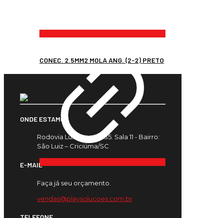
CONEC. 2.5MM2 MOLA ANG. (2-2) PRETO
ONDE ESTAMOS
Rodovia Luiz Rosso, 435. Sala 11 - Bairro:
São Luiz – Criciúma/SC
E-MAIL
Faça já seu orçamento.
vendas@playsolucoes.com.br
TELEFONE