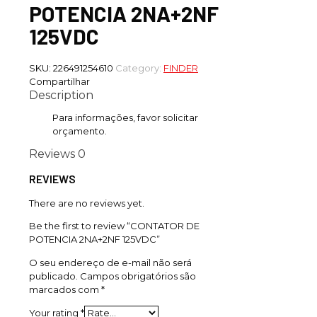
POTENCIA 2NA+2NF
125VDC
SKU:
226491254610
Category:
FINDER
Compartilhar
Description
Para informações, favor solicitar
orçamento.
Reviews
0
REVIEWS
There are no reviews yet.
Be the first to review “CONTATOR DE
POTENCIA 2NA+2NF 125VDC”
O seu endereço de e-mail não será
publicado.
Campos obrigatórios são
marcados com
*
Your rating
*