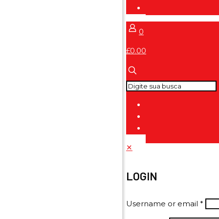
0
£0.00
✕
LOGIN
Username or email
*