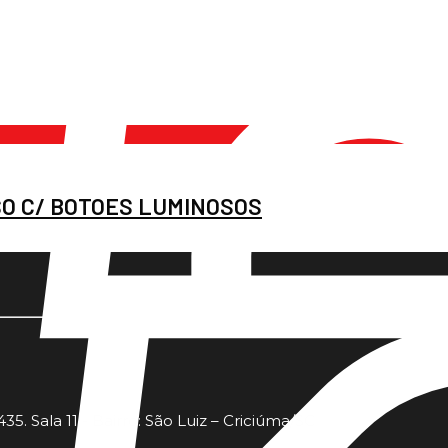
O C/ BOTOES LUMINOSOS
35. Sala 11 - Bairro: São Luiz – Criciúma/SC