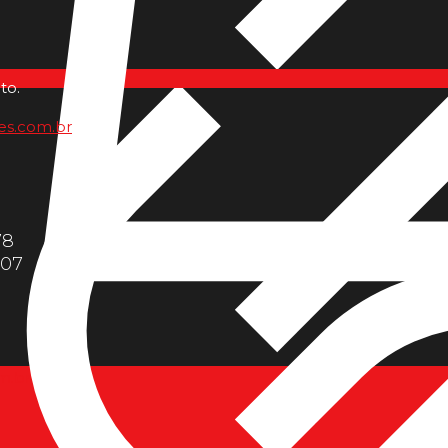
to.
es.com.br
78
607